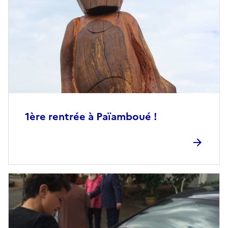
1ère rentrée à Païamboué !