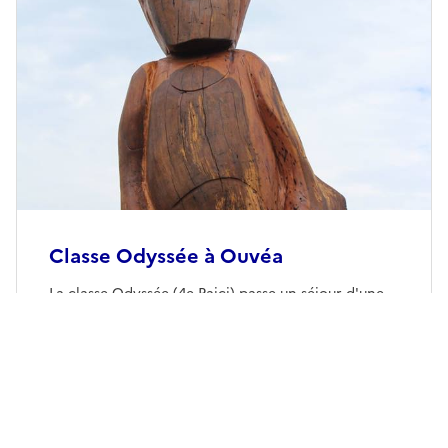
Classe Odyssée à Ouvéa
La classe Odyssée (4e Paici) passe un séjour d'une
semaine sur l'île d'Ouvéa. Merci aux
accompagnateurs Mme Waheo, Mme Pourouda, Mr
Devic et Mme Parawi.