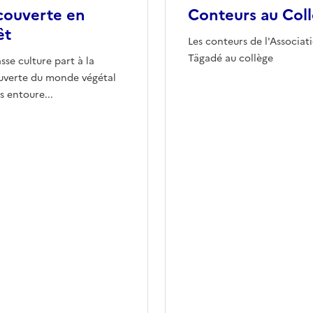
ouverte en
Conteurs au Col
êt
Les conteurs de l'Associat
Tägadé au collège
asse culture part à la
uverte du monde végétal
es entoure...