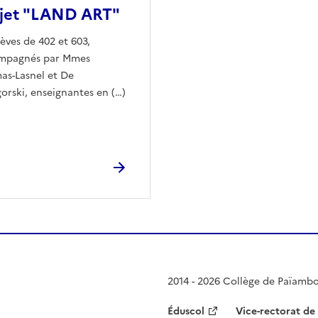
jet "LAND ART"
lèves de 402 et 603,
mpagnés par Mmes
as-Lasnel et De
orski, enseignantes en (…)
2014 - 2026 Collège de Païamb
Éduscol
Vice-rectorat de