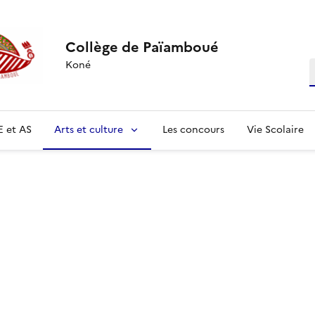
Collège de Païamboué
Koné
R
E et AS
Arts et culture
Les concours
Vie Scolaire